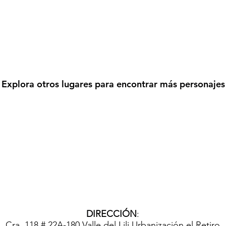
Explora otros lugares para encontrar más personajes
DIRECCIÓN
:
Cra. 118 # 22A-180 Valle del Lili Urbanización el Retiro