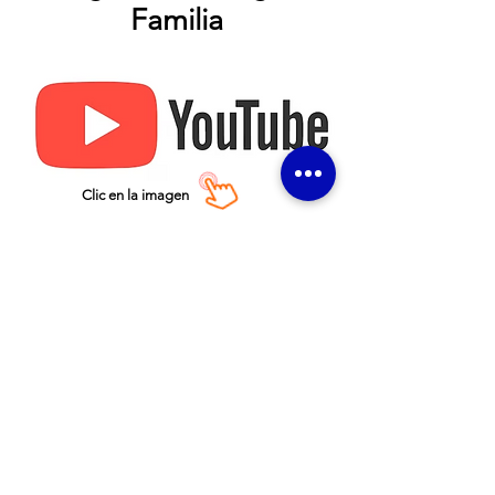
Familia
Clic en la imagen
MÍRA NUESTROS VIDEOS
PARA PADRES
¡Conoce nuestro colegio y
entérate!