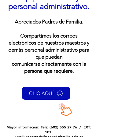
personal administrativo.
Apreciados Padres de Familia.
Compartimos los correos
electrónicos
de nuestros maestros y
demás personal administ
rat
ivo para
qu
e puedan
com
unicarse
directamente con la
persona que requiere
.
CLIC AQUÍ
Mayor información: Tels:
(602) 555 27 76
/ EXT:
101
Email:
secretaria@sagradafamilia.edu.co